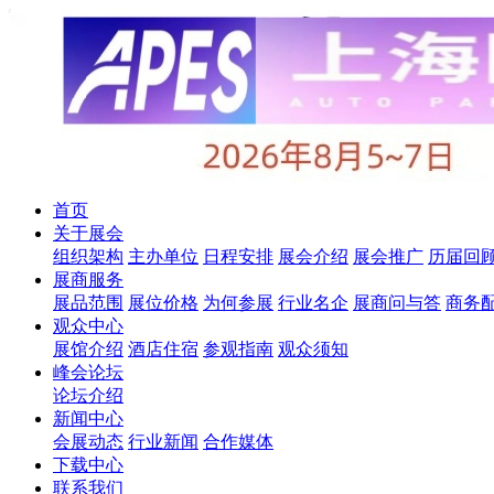
首页
关于展会
组织架构
主办单位
日程安排
展会介绍
展会推广
历届回
展商服务
展品范围
展位价格
为何参展
行业名企
展商问与答
商务
观众中心
展馆介绍
酒店住宿
参观指南
观众须知
峰会论坛
论坛介绍
新闻中心
会展动态
行业新闻
合作媒体
下载中心
联系我们