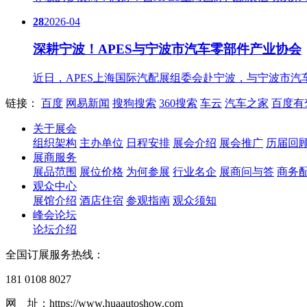
28
2026-04
深耕宁波！APES与宁波市汽车零部件产业协会
近日，APES上海国际汽配展组委会赴宁波，与宁波市汽车零部件
链接：
百度
网易新闻
搜狗搜索
360搜索
车云
汽车之家
百度有
关于展会
组织架构
主办单位
日程安排
展会介绍
展会推广
历届回
展商服务
展品范围
展位价格
为何参展
行业名企
展商问与答
商务
观众中心
展馆介绍
酒店住宿
参观指南
观众须知
峰会论坛
论坛介绍
全国订展服务热线：
181 0108 8027
网 址：https://www.huaautoshow.com