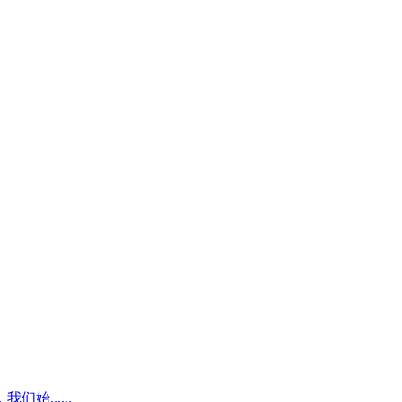
......