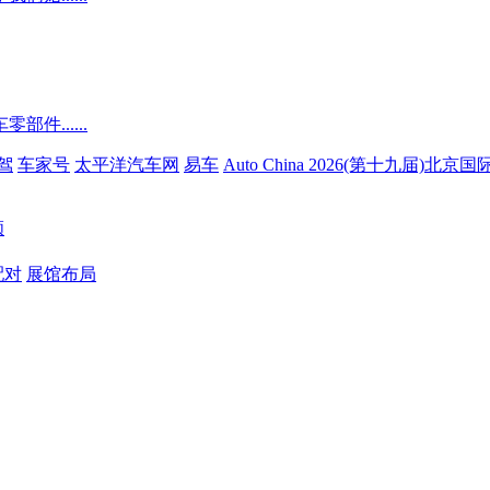
......
驾
车家号
太平洋汽车网
易车
Auto China 2026(第十九届)北
顾
配对
展馆布局