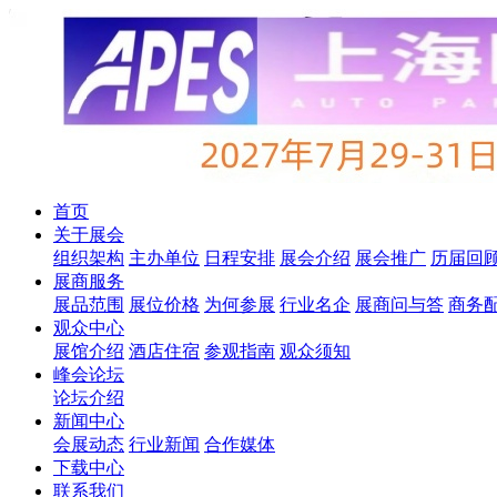
首页
关于展会
组织架构
主办单位
日程安排
展会介绍
展会推广
历届回
展商服务
展品范围
展位价格
为何参展
行业名企
展商问与答
商务
观众中心
展馆介绍
酒店住宿
参观指南
观众须知
峰会论坛
论坛介绍
新闻中心
会展动态
行业新闻
合作媒体
下载中心
联系我们