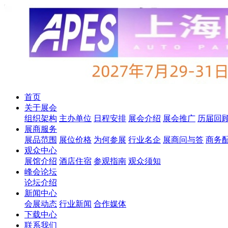
首页
关于展会
组织架构
主办单位
日程安排
展会介绍
展会推广
历届回
展商服务
展品范围
展位价格
为何参展
行业名企
展商问与答
商务
观众中心
展馆介绍
酒店住宿
参观指南
观众须知
峰会论坛
论坛介绍
新闻中心
会展动态
行业新闻
合作媒体
下载中心
联系我们