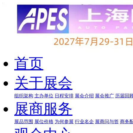
首页
关于展会
组织架构
主办单位
日程安排
展会介绍
展会推广
历届回
展商服务
展品范围
展位价格
为何参展
行业名企
展商问与答
商务