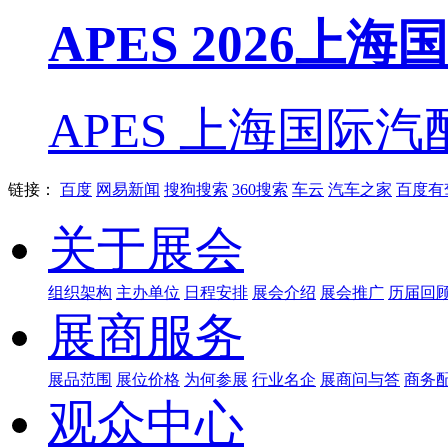
APES 2026上
APES 上海国际汽
链接：
百度
网易新闻
搜狗搜索
360搜索
车云
汽车之家
百度有
关于展会
组织架构
主办单位
日程安排
展会介绍
展会推广
历届回
展商服务
展品范围
展位价格
为何参展
行业名企
展商问与答
商务
观众中心