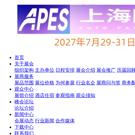
首页
关于展会
组织架构
主办单位
日程安排
展会介绍
展会推广
历届回
展商服务
展品范围
展位价格
为何参展
行业名企
展商问与答
商务
观众中心
展馆介绍
酒店住宿
参观指南
观众须知
峰会论坛
论坛介绍
新闻中心
会展动态
行业新闻
合作媒体
下载中心
联系我们