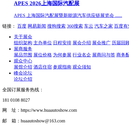
APES 2026上海国际汽配展
APES 上海国际汽配展暨新能源汽车供应链展览会 ......
链接：
百度
网易新闻
搜狗搜索
360搜索
车云
汽车之家
百度有
关于展会
组织架构
主办单位
日程安排
展会介绍
展会推广
历届回
展商服务
展品范围
展位价格
为何参展
行业名企
展商问与答
商务
观众中心
展馆介绍
酒店住宿
参观指南
观众须知
峰会论坛
论坛介绍
全国订展服务热线：
181 0108 8027
网 址：https://www.huaautoshow.com
邮 箱：huaautoshow@163.com