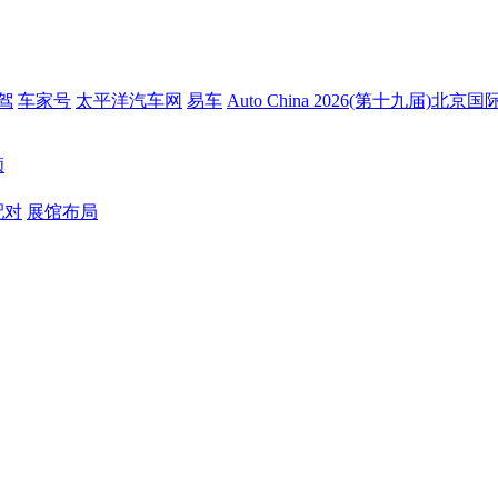
驾
车家号
太平洋汽车网
易车
Auto China 2026(第十九届)北
顾
配对
展馆布局