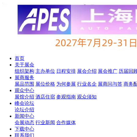
首页
关于展会
组织架构
主办单位
日程安排
展会介绍
展会推广
历届回
展商服务
展品范围
展位价格
为何参展
行业名企
展商问与答
商务
观众中心
展馆介绍
酒店住宿
参观指南
观众须知
峰会论坛
论坛介绍
新闻中心
会展动态
行业新闻
合作媒体
下载中心
联系我们