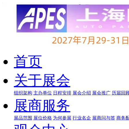
首页
关于展会
组织架构
主办单位
日程安排
展会介绍
展会推广
历届回
展商服务
展品范围
展位价格
为何参展
行业名企
展商问与答
商务