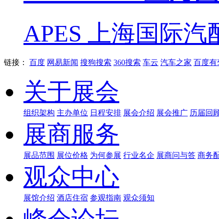
APES 上海国际汽
链接：
百度
网易新闻
搜狗搜索
360搜索
车云
汽车之家
百度有
关于展会
组织架构
主办单位
日程安排
展会介绍
展会推广
历届回
展商服务
展品范围
展位价格
为何参展
行业名企
展商问与答
商务
观众中心
展馆介绍
酒店住宿
参观指南
观众须知