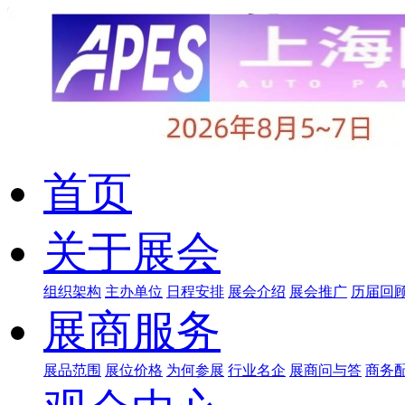
首页
关于展会
组织架构
主办单位
日程安排
展会介绍
展会推广
历届回
展商服务
展品范围
展位价格
为何参展
行业名企
展商问与答
商务