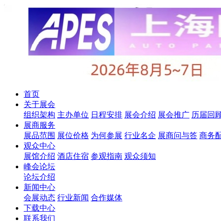
首页
关于展会
组织架构
主办单位
日程安排
展会介绍
展会推广
历届回
展商服务
展品范围
展位价格
为何参展
行业名企
展商问与答
商务
观众中心
展馆介绍
酒店住宿
参观指南
观众须知
峰会论坛
论坛介绍
新闻中心
会展动态
行业新闻
合作媒体
下载中心
联系我们