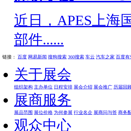
近日，APES上
部件......
链接：
百度
网易新闻
搜狗搜索
360搜索
车云
汽车之家
百度有
关于展会
组织架构
主办单位
日程安排
展会介绍
展会推广
历届回
展商服务
展品范围
展位价格
为何参展
行业名企
展商问与答
商务
观众中心