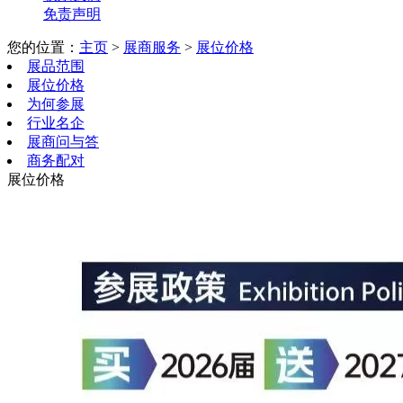
免责声明
您的位置：
主页
>
展商服务
>
展位价格
展品范围
展位价格
为何参展
行业名企
展商问与答
商务配对
展位价格