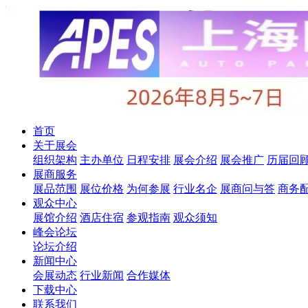
首页
关于展会
组织架构
主办单位
日程安排
展会介绍
展会推广
历届回
展商服务
展品范围
展位价格
为何参展
行业名企
展商问与答
商务
观众中心
展馆介绍
酒店住宿
参观指南
观众须知
峰会论坛
论坛介绍
新闻中心
会展动态
行业新闻
合作媒体
下载中心
联系我们