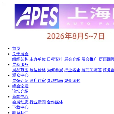
首页
关于展会
组织架构
主办单位
日程安排
展会介绍
展会推广
历届回
展商服务
展品范围
展位价格
为何参展
行业名企
展商问与答
商务
观众中心
展馆介绍
酒店住宿
参观指南
观众须知
峰会论坛
论坛介绍
新闻中心
会展动态
行业新闻
合作媒体
下载中心
联系我们