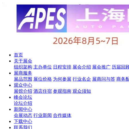
首页
关于展会
组织架构
主办单位
日程安排
展会介绍
展会推广
历届回
展商服务
展品范围
展位价格
为何参展
行业名企
展商问与答
商务
观众中心
展馆介绍
酒店住宿
参观指南
观众须知
峰会论坛
论坛介绍
新闻中心
会展动态
行业新闻
合作媒体
下载中心
联系我们