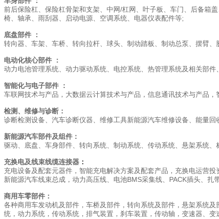
车身部件 ：
前后保险杠、保险杠骨架和支架、中网/杠网、叶子板、车门、后备箱盖
椅、轴承、雨刮器、启动电源、空调系统、电器仪表配件等;
底盘部件 ：
转向器、车架、车桥、转向拉杆、球头、制动踏板、制动总泵、摆臂、
电动化核心部件 ：
动力电池管理系统、动力驱动系统、电控系统、热管理系统及相关部件、
智能化与电子部件 ：
车联网技术与产品，大数据云计算技术与产品，信息通讯技术与产品，智
检测、维修与诊断：
诊断检测设备、汽车诊断仪器、维修工具新能源汽车维修设备、能量回
新能源汽车部件及组件：
驱动、底盘、车身部件、转向系统、制动系统、传动系统、悬架系统、
充换电及线束线缆连接器
：
充电设备及配套元器件，智能充电解决方案及配套产品，充换电运营投
新能源汽车线束总成，动力高压线、电池BMS采集线、PACK插头、
商用车零部件：
各种商用车发动机及部件，车桥及部件，转向系统及部件，悬架系统及
统，动力系统，传动系统，排气装置，刹车装置，传动轴，变速器、变